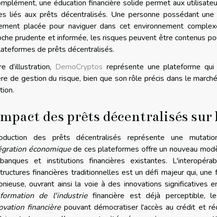
mplément, une éducation financière solide permet aux utilisat
es liés aux prêts décentralisés. Une personne possédant une e
lement placée pour naviguer dans cet environnement complex
che prudente et informée, les risques peuvent être contenus pou
lateformes de prêts décentralisés.
re d’illustration,
DemoCryptos
représente une plateforme qui 
re de gestion du risque, bien que son rôle précis dans le march
tion.
impact des prêts décentralisés sur
troduction des prêts décentralisés représente une mutation 
égration économique
de ces plateformes offre un nouveau modèl
banques et institutions financières existantes. L'interopé
structures financières traditionnelles est un défi majeur qui, une
nieuse, ouvrant ainsi la voie à des innovations significatives e
sformation de l'industrie
financière est déjà perceptible, le
ovation financière
pouvant démocratiser l'accès au crédit et ré