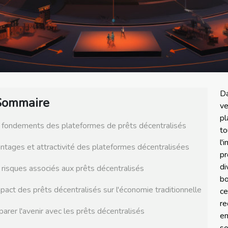
Da
Sommaire
v
pl
 fondements des plateformes de prêts décentralisés
t
l'
ntages et attractivité des plateformes décentralisées
p
d
 risques associés aux prêts décentralisés
bo
mpact des prêts décentralisés sur l'économie traditionnelle
ce
re
parer l'avenir avec les prêts décentralisés
em