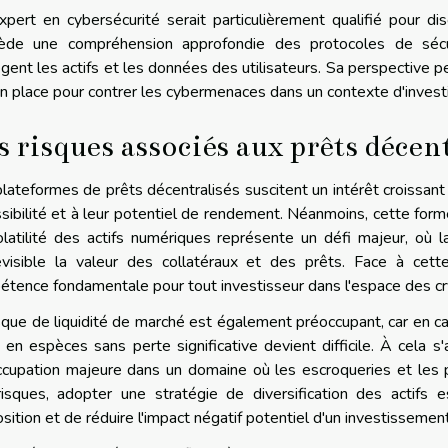
pert en cybersécurité serait particulièrement qualifié pour dis
ède une compréhension approfondie des protocoles de sé
gent les actifs et les données des utilisateurs. Sa perspective 
n place pour contrer les cybermenaces dans un contexte d'invest
s risques associés aux prêts décen
lateformes de prêts décentralisés suscitent un intérêt croissant
sibilité et à leur potentiel de rendement. Néanmoins, cette for
latilité des actifs numériques représente un défi majeur, où l
visible la valeur des collatéraux et des prêts. Face à cette
tence fondamentale pour tout investisseur dans l'espace des c
sque de liquidité de marché est également préoccupant, car en cas
s en espèces sans perte significative devient difficile. À cela s'
cupation majeure dans un domaine où les escroqueries et les 
risques, adopter une stratégie de diversification des actifs 
osition et de réduire l'impact négatif potentiel d'un investissemen