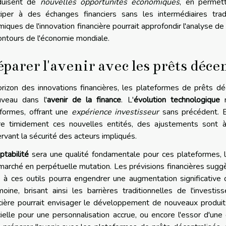
oduisent de
nouvelles opportunités économiques
, en permet
iciper à des échanges financiers sans les intermédiaires tra
iques de l'innovation financière pourrait approfondir l'analyse 
ontours de l'économie mondiale.
éparer l'avenir avec les prêts déce
orizon des innovations financières, les plateformes de prêts dé
uveau dans l'
avenir de la finance
. L'
évolution technologique
r
eformes, offrant une
expérience investisseur
sans précédent. 
re timidement ces nouvelles entités, des ajustements sont à
rvant la sécurité des acteurs impliqués.
ptabilité
sera une qualité fondamentale pour ces plateformes, l
marché en perpétuelle mutation. Les prévisions financières sugg
 à ces outils pourra engendrer une augmentation significative d
moine, brisant ainsi les barrières traditionnelles de l'investi
cière pourrait envisager le développement de nouveaux produits d
icielle pour une personnalisation accrue, ou encore l'essor d'une