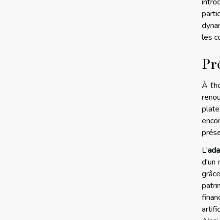
intr
part
dynam
les c
Pr
À l'h
reno
plat
enco
prése
L'
ada
d'un 
grâce
patri
finan
artif