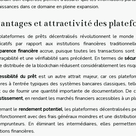
issances dans ce domaine en pleine expansion.
antages et attractivité des platef
plateformes de prêts décentralisés révolutionnent le monde 
ificatifs par rapport aux institutions financières traditio
parence financière
accrue, puisque toutes les transactions sont 
raçabilité et une vérifiabilité sans précédent. En termes de
sécur
e distribuée de la blockchain réduisent considérablement les risq
essibilité du prêt
est un autre attrait majeur, car ces platef
ères à l'entrée typiques des systèmes bancaires classiques, tell
t ou de fournir une quantité importante de documentation. De ce
estissement
, en rendant les marchés financiers accessibles à un pl
ernant le
rendement potentiel
, les plateformes décentralisées peu
 fonctionnent avec des frais généraux moindres et une distribution
mprunteurs. En éliminant les intermédiaires, elles permetten
tions financières.