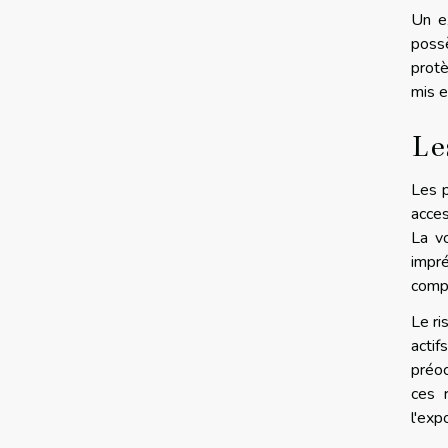
Un ex
poss
protè
mis e
Le
Les p
acces
La vo
impré
compé
Le ri
actif
préoc
ces 
l'exp