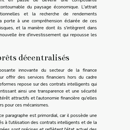
ont en passe de devenir une composante
contournable du paysage économique. L'attrait
aditionnelles et la recherche de rendements
la porte à une compréhension éclairée de ces
isques, et la manière dont ils s'intègrent dans
ouvelle ère d'investissement qui repousse les
rêts décentralisés
posante innovante du secteur de la finance
ur offrir des services financiers hors du cadre
teformes repose sur des contrats intelligents qui
ntissant ainsi une transparence et une sécurité
rêt attractifs et l'autonomie financière qu'elles
eurs pour ces mécanismes.
ce paragraphe est primordial, car il possède une
 l'utilisation des contrats intelligents et de la
gées sont précises et reflètent l'état actuel des