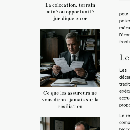
La colocation, terrain
miné ou opportunité
pour
juridique en or
pote
mécan
l'éc
front
Le
Les 
décen
tradi
exécu
Ce que les assureurs ne
accru
vous diront jamais sur la
propo
résiliation
Le re
compr
block