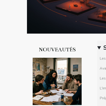
NOUVEAUTÉS
Les
Ava
Les
L'i
Pré