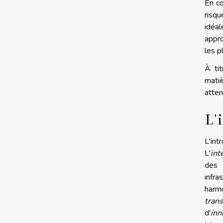
En co
risqu
idéa
appro
les p
À tit
matiè
atten
L'
L'in
L'
int
des 
infra
harmo
tran
d'
inn