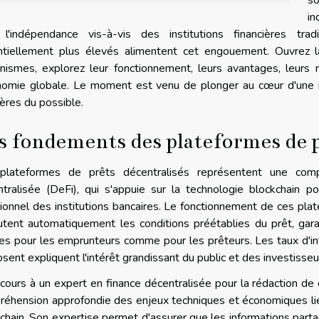
s
in
 l'indépendance vis-à-vis des institutions financières tr
ntiellement plus élevés alimentent cet engouement. Ouvrez 
ismes, explorez leur fonctionnement, leurs avantages, leurs r
onomie globale. Le moment est venu de plonger au cœur d'une n
ières du possible.
s fondements des plateformes de p
plateformes de prêts décentralisés représentent une com
tralisée (DeFi), qui s'appuie sur la technologie blockchain po
tionnel des institutions bancaires. Le fonctionnement de ces pla
tent automatiquement les conditions préétablies du prêt, gara
es pour les emprunteurs comme pour les prêteurs. Les taux d'inté
sent expliquent l'intérêt grandissant du public et des investiss
cours à un expert en finance décentralisée pour la rédaction de 
éhension approfondie des enjeux techniques et économiques liés à
chain. Son expertise permet d'assurer que les informations parta