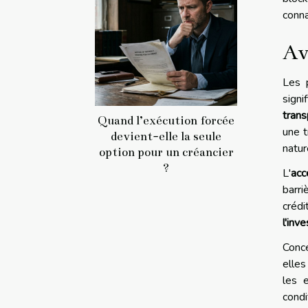
conna
Av
Les 
sign
trans
Quand l’exécution forcée
une t
devient-elle la seule
natur
option pour un créancier
?
L'
acc
barri
crédi
l'inv
Conc
elles
les e
condi